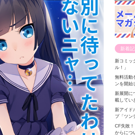
新着記
新コミッ
ル！」
無料活動
ンを開始
新展開につ
載してい
新アイド
プ「ツン
CF失敗
からにつ