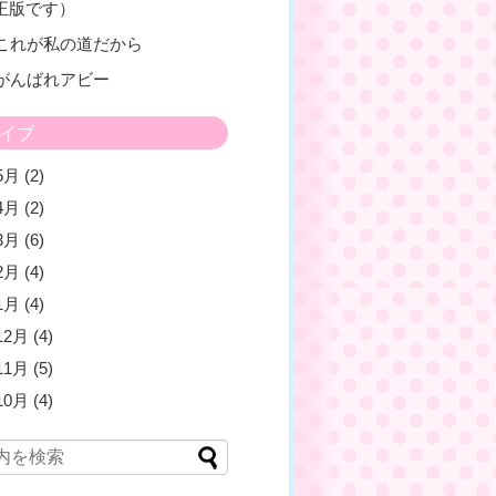
正版です）
 これが私の道だから
 がんばれアビー
イブ
5月
(2)
4月
(2)
3月
(6)
2月
(4)
1月
(4)
12月
(4)
11月
(5)
10月
(4)