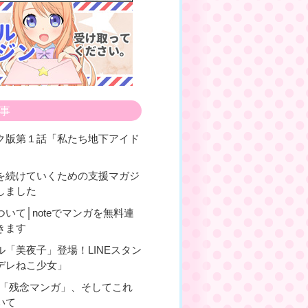
事
ク版第１話「私たち地下アイド
を続けていくための支援マガジ
しました
いて│noteでマンガを無料連
きます
ル「美夜子」登場！LINEスタン
デレねこ少女」
！「残念マンガ」、そしてこれ
いて