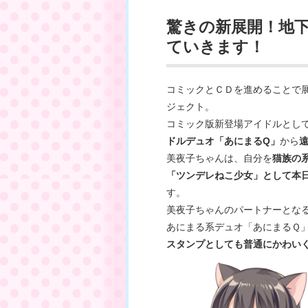
驚きの新展開！地
ていきます！
コミックとＣＤを進めることで展開さ
ジェクト。
コミック版新登場アイドルとし
ドルデュオ「あにまるQ」
から
美夜子ちゃんは、自分を
猫族の
「ツンデレねこ少女」として本
す。
美夜子ちゃんのパートナーとな
あにまる系デュオ「あにまるＱ
スタンプとしても普通にかわい