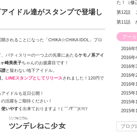
た！（修
下アイドル達がスタンプで登場し
第12話
第11話
アーカ
れることになった「CHIKA☆CHIKA IDOL」プロ
2016年
て、パティスリーの一つ上の先輩にあたる
ケモノ系アイ
2016年
遠ヶ崎美夜子
ちゃんのお披露目です！
2016年
系譜
と疑わない地下アイドル。
2016年
日、
LINEスタンプとしてリリース
されました！120円で
2016年
2015年
るアイドルも近日公開！
」の活躍をご期待ください！
2015年
く使いやすく
出来ておりますよ！( ￣ﾉ∇￣)ﾋｿﾋｿ
2015年