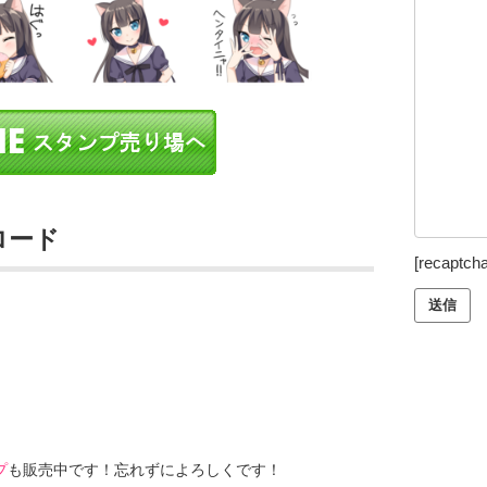
ロード
[recaptcha
プ
も販売中です！忘れずによろしくです！