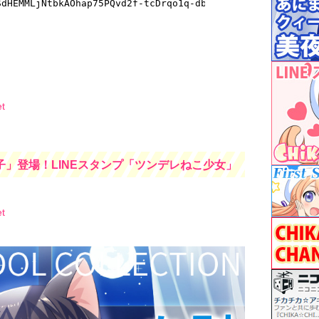
t
子」登場！LINEスタンプ「ツンデレねこ少女」
t