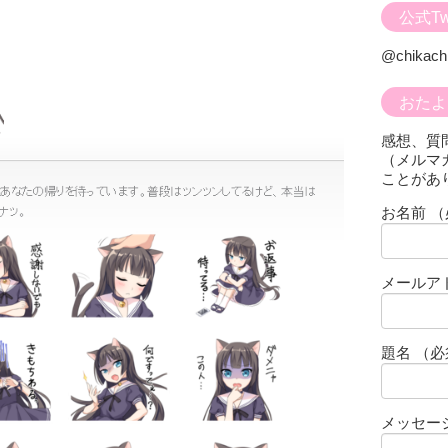
公式Twi
@chikac
おたよ
感想、質
（メルマ
ことがあ
お名前 
メールア
題名 （
メッセー