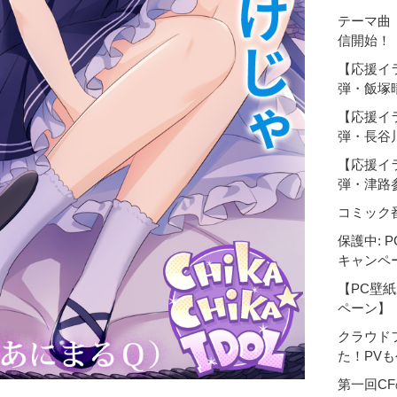
テーマ曲『
信開始！
【応援イ
弾・飯塚
【応援イ
弾・長谷
【応援イ
弾・津路
コミック
保護中: P
キャンペ
【PC壁紙
ペーン】
クラウド
た！PV
第一回C