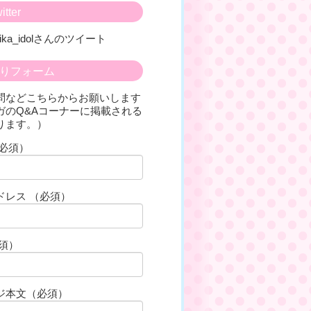
tter
hika_idolさんのツイート
りフォーム
問などこちらからお願いします
ガのQ&Aコーナーに掲載される
ります。）
（必須）
ドレス （必須）
必須）
ジ本文（必須）