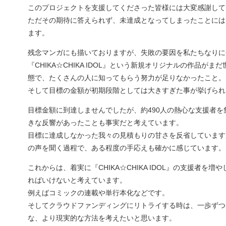
このプロジェクトを支援してくださった皆様には大変感謝して
ただその期待に答えられず、未達成となってしまったことには
ます。
残念マンガにも描いておりますが、失敗の要因を私たちなりに
『CHIKA☆CHIKA IDOL』という新規オリジナルの作品が
態で、たくさんの人に知ってもらう努力が足りなかったこと。
そして目標の金額が初期段階としては大きすぎた事が挙げられ
目標金額に到達しませんでしたが、約490人の熱心な支援者を
きな反響があったことも事実だと考えています。
目標に達成しなかった我々の見積もりの甘さを反省しています
の声を聞く過程で、ある程度の手応えも確かに感じています。
これからは、着実に『CHIKA☆CHIKA IDOL』の支援者を
ればいけないと考えています。
例えばコミックの連載や単行本化などです。
そしてクラウドファンディングにリトライする時は、一歩ずつ
な、より現実的な方法を考えたいと思います。