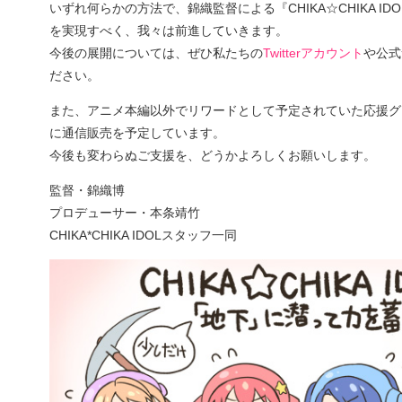
いずれ何らかの方法で、錦織監督による『CHIKA☆CHIKA I
を実現すべく、我々は前進していきます。
今後の展開については、ぜひ私たちの
Twitterアカウント
や公式
ださい。
また、アニメ本編以外でリワードとして予定されていた応援グ
に通信販売を予定しています。
今後も変わらぬご支援を、どうかよろしくお願いします。
監督・錦織博
プロデューサー・本条靖竹
CHIKA*CHIKA IDOLスタッフ一同